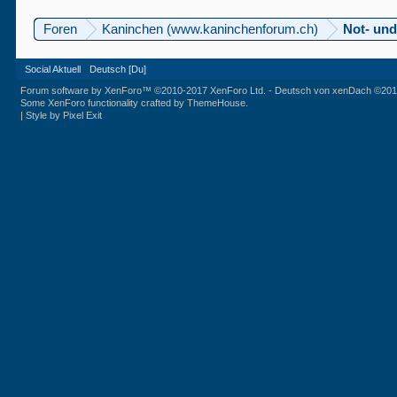
Foren
Kaninchen (www.kaninchenforum.ch)
Not- und
Social Aktuell
Deutsch [Du]
Forum software by XenForo™
©2010-2017 XenForo Ltd.
-
Deutsch von xenDach
©201
Some XenForo functionality crafted by
ThemeHouse
.
|
Style by Pixel Exit