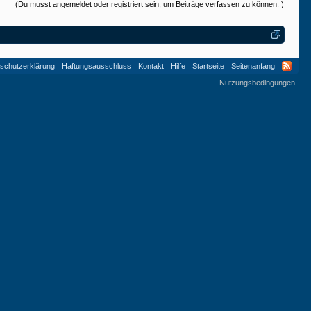
(Du musst angemeldet oder registriert sein, um Beiträge verfassen zu können. )
schutzerklärung
Haftungsausschluss
Kontakt
Hilfe
Startseite
Seitenanfang
Nutzungsbedingungen