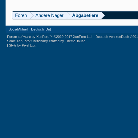
Foren
Andere Nager
Abgabetiere
Social Aktuell
Deutsch [Du]
Forum software by XenForo™
©2010-2017 XenForo Ltd.
-
Deutsch von xenDach
©201
Some XenForo functionality crafted by
ThemeHouse
.
|
Style by Pixel Exit