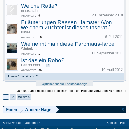
Welche Ratte?
mausezahn
20. Dezember 2010
Antworten:
9
Erläuterungen Rassen Hamster /Von
welchem Züchter ist dieses Inserat /
Bina4
6. Juli 2011
Antworten:
16
Wie nennt man diese Farbmaus-farbe
Winterkind
11. September 2011
Antworten:
1
Ist das ein Robo?
Panzerfeder
...
2
16. April 2012
Antworten:
36
Thema 1 bis 20 von 25
Optionen für die Themenanzeige
(Du musst angemeldet oder registriert sein, um Beiträge verfassen zu können. )
1
2
Weiter >
Foren
Andere Nager
Social Aktuell
Deutsch [Du]
Kontakt
Hilfe