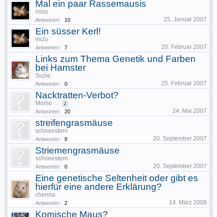
Mal ein paar Rassemausis
mizu
25. Januar 2007
Antworten:
10
Ein süsser Kerl!
mizu
20. Februar 2007
Antworten:
7
Links zum Thema Genetik und Farben
bei Hamster
Suzie
25. Februar 2007
Antworten:
0
Nacktratten-Verbot?
Momo
...
2
24. Mai 2007
Antworten:
20
streifengrasmäuse
schneestern
20. September 2007
Antworten:
8
Striemengrasmäuse
schneestern
20. September 2007
Antworten:
0
Eine genetische Seltenheit oder gibt es
hierfür eine andere Erklärung?
chenoa
14. März 2008
Antworten:
2
Komische Maus?