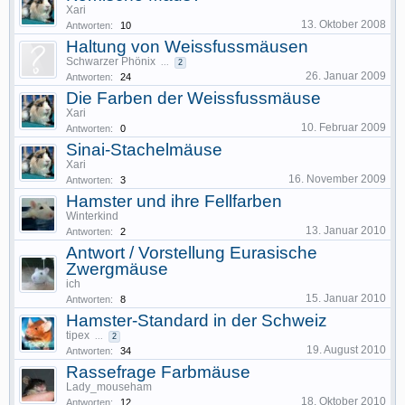
Xari
13. Oktober 2008
Antworten:
10
Haltung von Weissfussmäusen
Schwarzer Phönix
...
2
26. Januar 2009
Antworten:
24
Die Farben der Weissfussmäuse
Xari
10. Februar 2009
Antworten:
0
Sinai-Stachelmäuse
Xari
16. November 2009
Antworten:
3
Hamster und ihre Fellfarben
Winterkind
13. Januar 2010
Antworten:
2
Antwort / Vorstellung Eurasische
Zwergmäuse
ich
15. Januar 2010
Antworten:
8
Hamster-Standard in der Schweiz
tipex
...
2
19. August 2010
Antworten:
34
Rassefrage Farbmäuse
Lady_mouseham
18. Oktober 2010
Antworten:
12