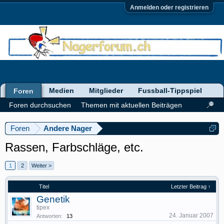
Anmelden oder registrieren
Medien
Mitglieder
Fussball-Tippspiel
Foren
Foren durchsuchen
Themen mit aktuellen Beiträgen
Foren
Andere Nager
Rassen, Farbschläge, etc.
1
2
Weiter >
Titel
Letzter Beitrag ↑
Genetik
tipex
24. Januar 2007
Antworten:
13