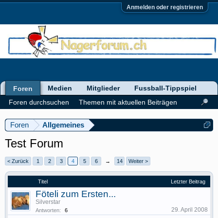
Anmelden oder registrieren
Medien
Mitglieder
Fussball-Tippspiel
Foren
Foren durchsuchen
Themen mit aktuellen Beiträgen
Foren
Allgemeines
Test Forum
< Zurück
1
2
3
4
5
6
→
14
Weiter >
Titel
Letzter Beitrag
Föteli zum Ersten...
Silverstar
29. April 2008
Antworten:
6