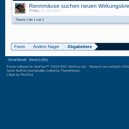
Rennmäuse suchen neuen Wirkungskre
Priska
,
22. Juli 2021
Thema 1 bis 1 von 1
Foren
Andere Nager
Abgabetiere
Social Aktuell
Deutsch [Du]
Forum software by XenForo™
©2010-2017 XenForo Ltd.
-
Deutsch von xenDach
©201
Some XenForo functionality crafted by
ThemeHouse
.
|
Style by Pixel Exit