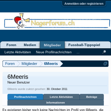
Anmelden oder registrieren
Foren
Medien
Fussball-Tippspiel
Mitglieder
Letzte Aktivitäten
Neue Profilnachrichten
...
Foren
Mitglieder
6Meeris
6Meeris
Neuer Benutzer
6Meeris wurde zuletzt gesehen:
30. Oktober 2011
Profilnachrichten
Letzte Aktivitäten
Beiträge
Informationen
Es existieren bisher noch keine Nachrichten im Profil von 6Meeris, die