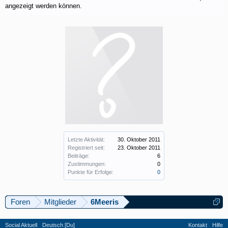
angezeigt werden können.
Letzte Aktivität:
30. Oktober 2011
Registriert seit:
23. Oktober 2011
Beiträge:
6
Zustimmungen:
0
Punkte für Erfolge:
0
Foren
Mitglieder
6Meeris
Social Aktuell
Deutsch [Du]
Kontakt
Hilfe