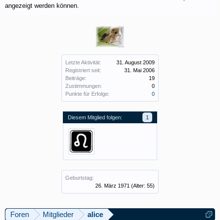
angezeigt werden können.
Letzte Aktivität:
31. August 2009
Registriert seit:
31. Mai 2006
Beiträge:
19
Zustimmungen:
0
Punkte für Erfolge:
0
Diesem Mitglied folgen:
1
Geburtstag:
26. März 1971
(Alter: 55)
Foren
Mitglieder
alice