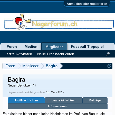
Anmelden oder registrieren
Foren
Medien
Fussball-Tippspiel
Mitglieder
Letzte Aktivitäten
Neue Profilnachrichten
...
Foren
Mitglieder
Bagira
Bagira
Neuer Benutzer
, 47
Bagira wurde zuletzt gesehen:
16. März 2017
Profilnachrichten
Letzte Aktivitäten
Beiträge
Informationen
Es existieren bisher noch keine Nachrichten im Profil von Bagira, die