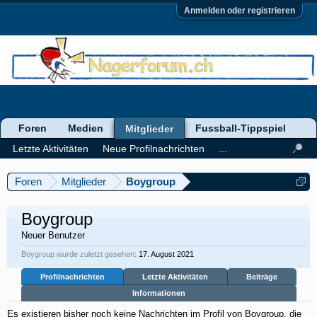
Anmelden oder registrieren
Foren
Medien
Fussball-Tippspiel
Mitglieder
Letzte Aktivitäten
Neue Profilnachrichten
...
Foren
Mitglieder
Boygroup
Boygroup
Neuer Benutzer
Boygroup wurde zuletzt gesehen:
17. August 2021
Profilnachrichten
Letzte Aktivitäten
Beiträge
Informationen
Es existieren bisher noch keine Nachrichten im Profil von Boygroup, die