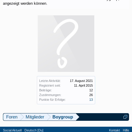
angezeigt werden können.
Letzte Aktivität:
17. August 2021
Registriert seit:
11. April 2015
Beiträge:
12
Zustimmungen:
26
Punkte für Erfolge:
13
Foren
Mitglieder
Boygroup
Social Aktuell
Deutsch [Du]
Kontakt
Hilfe