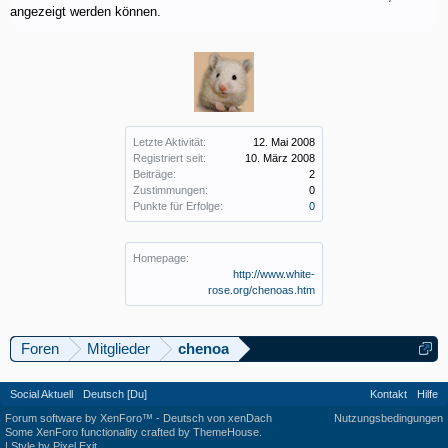
angezeigt werden können.
Letzte Aktivität:
12. Mai 2008
Registriert seit:
10. März 2008
Beiträge:
2
Zustimmungen:
0
Punkte für Erfolge:
0
Homepage:
http://www.white-
rose.org/chenoas.htm
Foren
Mitglieder
chenoa
Social Aktuell
Deutsch [Du]
Kontakt
Hilfe
Forum software by XenForo™
-
Deutsch von xenDach
Nutzungsbedingungen
Some XenForo functionality crafted by
ThemeHouse
.
|
Style by Pixel Exit