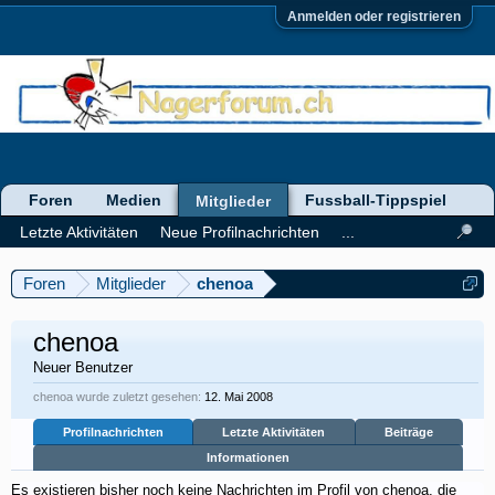
Anmelden oder registrieren
Foren
Medien
Fussball-Tippspiel
Mitglieder
Letzte Aktivitäten
Neue Profilnachrichten
...
Foren
Mitglieder
chenoa
chenoa
Neuer Benutzer
chenoa wurde zuletzt gesehen:
12. Mai 2008
Profilnachrichten
Letzte Aktivitäten
Beiträge
Informationen
Es existieren bisher noch keine Nachrichten im Profil von chenoa, die