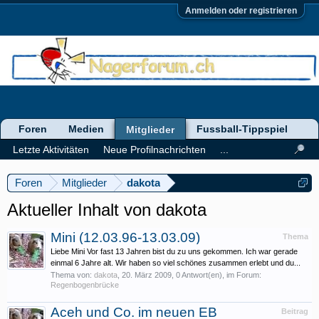
Anmelden oder registrieren
Foren
Medien
Fussball-Tippspiel
Mitglieder
Letzte Aktivitäten
Neue Profilnachrichten
...
Foren
Mitglieder
dakota
Aktueller Inhalt von dakota
Mini (12.03.96-13.03.09)
Thema
Liebe Mini Vor fast 13 Jahren bist du zu uns gekommen. Ich war gerade
einmal 6 Jahre alt. Wir haben so viel schönes zusammen erlebt und du...
Thema von:
dakota
,
20. März 2009
, 0 Antwort(en), im Forum:
Regenbogenbrücke
Aceh und Co. im neuen EB
Beitrag