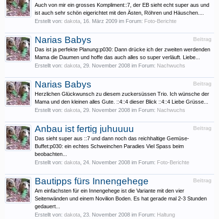
Auch von mir ein grosses Kompliment::7, der EB sieht echt super aus und
ist auch sehr schön eigerichtet mit den Ästen, Röhren und Häuschen....
Erstellt von:
dakota
,
16. März 2009
im Forum:
Foto-Berichte
Narias Babys
Beitrag
Das ist ja perfekte Planung:p030: Dann drücke ich der zweiten werdenden
Mama die Daumen und hoffe das auch alles so super verläuft. Liebe...
Erstellt von:
dakota
,
29. November 2008
im Forum:
Nachwuchs
Narias Babys
Beitrag
Herzlichen Glückwunsch zu diesem zuckersüssen Trio. Ich wünsche der
Mama und den kleinen alles Gute. ::4::4 dieser Blick ::4::4 Liebe Grüsse...
Erstellt von:
dakota
,
29. November 2008
im Forum:
Nachwuchs
Anbau ist fertig juhuuuu
Beitrag
Das sieht super aus ::7 und dann noch das reichhaltige Gemüse-
Buffet:p030: ein echtes Schweinchen Paradies Viel Spass beim
beobachten...
Erstellt von:
dakota
,
24. November 2008
im Forum:
Foto-Berichte
Bautipps fürs Innengehege
Beitrag
Am einfachsten für ein Innengehege ist die Variante mit den vier
Seitenwänden und einem Novilion Boden. Es hat gerade mal 2-3 Stunden
gedauert...
Erstellt von:
dakota
,
23. November 2008
im Forum:
Haltung