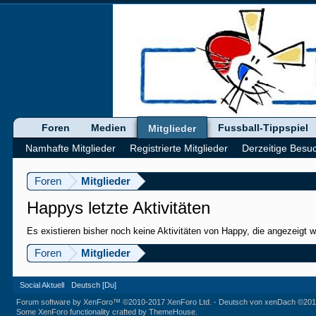
Foren
Medien
Fussball-Tippspiel
Mitglieder
Namhafte Mitglieder
Registrierte Mitglieder
Derzeitige Besu
Foren
Mitglieder
Happys letzte Aktivitäten
Es existieren bisher noch keine Aktivitäten von Happy, die angezeigt 
Foren
Mitglieder
Social Aktuell
Deutsch [Du]
Forum software by XenForo™
©2010-2017 XenForo Ltd.
-
Deutsch von xenDach
©201
Some XenForo functionality crafted by
ThemeHouse
.