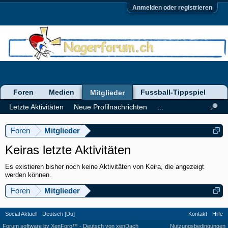
Anmelden oder registrieren
Foren
Medien
Fussball-Tippspiel
Mitglieder
Letzte Aktivitäten
Neue Profilnachrichten
...
Foren
Mitglieder
Keiras letzte Aktivitäten
Es existieren bisher noch keine Aktivitäten von Keira, die angezeigt
werden können.
Foren
Mitglieder
Social Aktuell
Deutsch [Du]
Kontakt
Hilfe
Forum software by XenForo™
-
Deutsch von xenDach
Nutzungsbedingungen