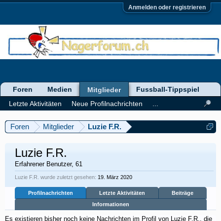
Anmelden oder registrieren
Foren
Medien
Fussball-Tippspiel
Mitglieder
Letzte Aktivitäten
Neue Profilnachrichten
...
Foren
Mitglieder
Luzie F.R.
Luzie F.R.
Erfahrener Benutzer
, 61
Luzie F.R. wurde zuletzt gesehen:
19. März 2020
Profilnachrichten
Letzte Aktivitäten
Beiträge
Informationen
Es existieren bisher noch keine Nachrichten im Profil von Luzie F.R., die