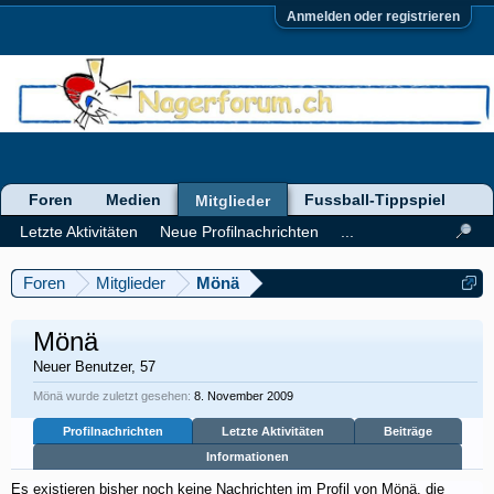
Anmelden oder registrieren
Foren
Medien
Fussball-Tippspiel
Mitglieder
Letzte Aktivitäten
Neue Profilnachrichten
...
Foren
Mitglieder
Mönä
Mönä
Neuer Benutzer
, 57
Mönä wurde zuletzt gesehen:
8. November 2009
Profilnachrichten
Letzte Aktivitäten
Beiträge
Informationen
Es existieren bisher noch keine Nachrichten im Profil von Mönä, die