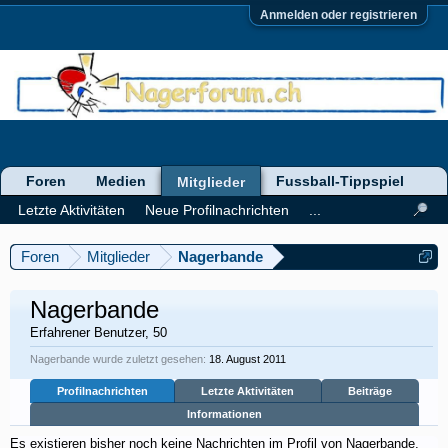
Anmelden oder registrieren
Foren
Medien
Fussball-Tippspiel
Mitglieder
Letzte Aktivitäten
Neue Profilnachrichten
...
Foren
Mitglieder
Nagerbande
Nagerbande
Erfahrener Benutzer
, 50
Nagerbande wurde zuletzt gesehen:
18. August 2011
Profilnachrichten
Letzte Aktivitäten
Beiträge
Informationen
Es existieren bisher noch keine Nachrichten im Profil von Nagerbande,