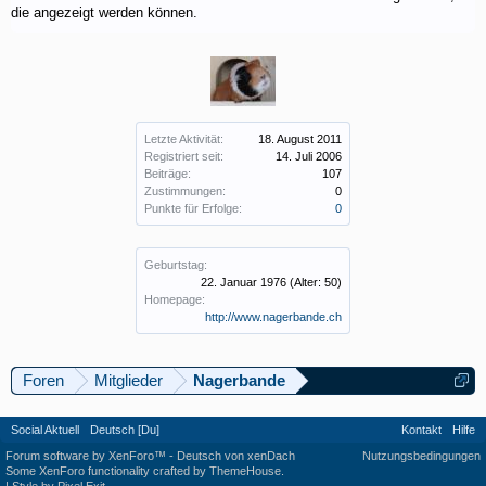
die angezeigt werden können.
Letzte Aktivität:
18. August 2011
Registriert seit:
14. Juli 2006
Beiträge:
107
Zustimmungen:
0
Punkte für Erfolge:
0
Geburtstag:
22. Januar 1976
(Alter: 50)
Homepage:
http://www.nagerbande.ch
Foren
Mitglieder
Nagerbande
Social Aktuell
Deutsch [Du]
Kontakt
Hilfe
Forum software by XenForo™
-
Deutsch von xenDach
Nutzungsbedingungen
Some XenForo functionality crafted by
ThemeHouse
.