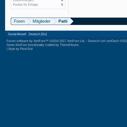
Zustimmungen:
0
Punkte für Erfolge:
0
Foren
Mitglieder
Patti
Social Aktuell
Deutsch [Du]
Forum software by XenForo™
©2010-2017 XenForo Ltd.
-
Deutsch von xenDach
©201
Some XenForo functionality crafted by
ThemeHouse
.
|
Style by Pixel Exit