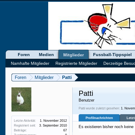
Foren
Medien
Fussball-Tippspiel
Mitglieder
Namhafte Mitglieder
Registrierte Mitglieder
Derzeitige Besu
Foren
Mitglieder
Patti
Patti
Benutzer
Patti wurde zuletzt gesehen:
1. Novem
Profilnachrichten
Letzt
Letzte Aktivität:
1. November 2012
Registriert seit:
3. September 2010
Es existieren bisher noch keine
Beiträge:
67