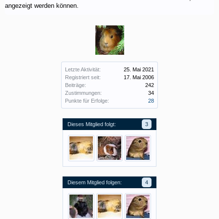
angezeigt werden können.
Letzte Aktivität:
25. Mai 2021
Registriert seit:
17. Mai 2006
Beiträge:
242
Zustimmungen:
34
Punkte für Erfolge:
28
Dieses Mitglied folgt:
3
Diesem Mitglied folgen:
4