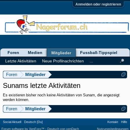
Anmelden oder registrieren
Foren
Medien
Fussball-Tippspiel
Mitglieder
Letzte Aktivitäten
Neue Profilnachrichten
...
Foren
Mitglieder
Sunams letzte Aktivitäten
Es existieren bisher noch keine Aktivitäten von Sunam, die angezeigt
werden können.
Foren
Mitglieder
Social Aktuell
Deutsch [Du]
Kontakt
Hilfe
Forum software by XenForo™
-
Deutsch von xenDach
Nutzungsbedingungen