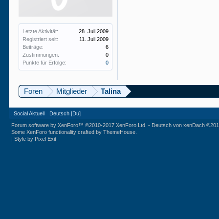
Letzte Aktivität:
28. Juli 2009
Registriert seit:
11. Juli 2009
Beiträge:
6
Zustimmungen:
0
Punkte für Erfolge:
0
Foren
Mitglieder
Talina
Social Aktuell
Deutsch [Du]
Forum software by XenForo™
©2010-2017 XenForo Ltd.
-
Deutsch von xenDach
©201
Some XenForo functionality crafted by
ThemeHouse
.
|
Style by Pixel Exit