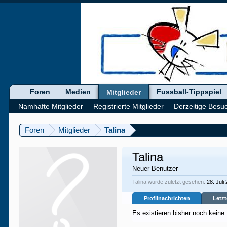
Foren
Medien
Fussball-Tippspiel
Mitglieder
Namhafte Mitglieder
Registrierte Mitglieder
Derzeitige Besu
Foren
Mitglieder
Talina
Talina
Neuer Benutzer
Talina wurde zuletzt gesehen:
28. Juli
Profilnachrichten
Letzt
Es existieren bisher noch keine