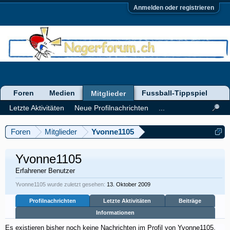
Anmelden oder registrieren
Foren
Medien
Fussball-Tippspiel
Mitglieder
Letzte Aktivitäten
Neue Profilnachrichten
...
Foren
Mitglieder
Yvonne1105
Yvonne1105
Erfahrener Benutzer
Yvonne1105 wurde zuletzt gesehen:
13. Oktober 2009
Profilnachrichten
Letzte Aktivitäten
Beiträge
Informationen
Es existieren bisher noch keine Nachrichten im Profil von Yvonne1105,