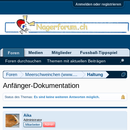
Anmelden oder registrieren
Medien
Mitglieder
Fussball-Tippspiel
Foren
Foren durchsuchen
Themen mit aktuellen Beiträgen
Foren
Meerschweinchen (www.meerschweinforum.ch)
Haltung
Anfänger-Dokumentation
Status des Themas:
Es sind keine weiteren Antworten möglich.
Aika
Administrator
Mitarbeiter
Admin