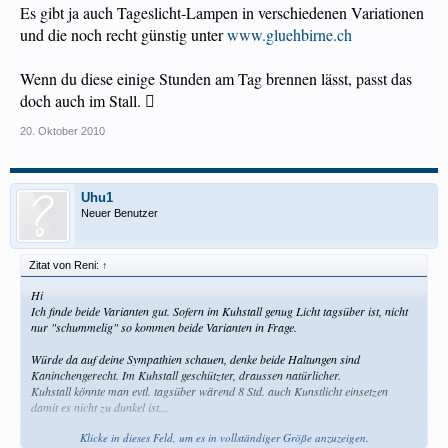
Es gibt ja auch Tageslicht-Lampen in verschiedenen Variationen
und die noch recht günstig unter
www.gluehbirne.ch
Wenn du diese einige Stunden am Tag brennen lässt, passt das
doch auch im Stall. 
20. Oktober 2010
Uhu1
Neuer Benutzer
Zitat von Reni:
↑
Hi
Ich finde beide Varianten gut. Sofern im Kuhstall genug Licht tagsüber ist, nicht
nur "schummelig" so kommen beide Varianten in Frage.
Würde da auf deine Sympathien schauen, denke beide Haltungen sind
Kaninchengerecht. Im Kuhstall geschützter, draussen natürlicher.
Kuhstall könnte man evtl. tagsüber wärend 8 Std. auch Kunstlicht einsetzen
damit es nicht zu dunkel ist...
Klicke in dieses Feld, um es in vollständiger Größe anzuzeigen.
LG Reni