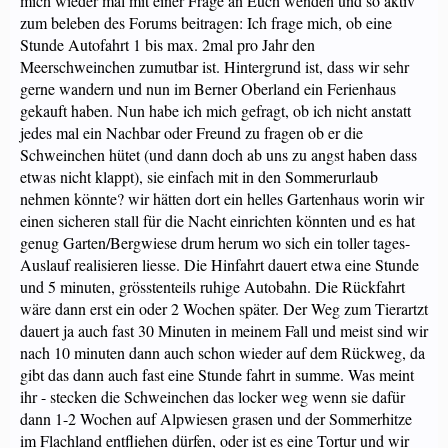
mich wieder mal mit einer Frage an Euch wenden und so aktiv
zum beleben des Forums beitragen: Ich frage mich, ob eine
Stunde Autofahrt 1 bis max. 2mal pro Jahr den
Meerschweinchen zumutbar ist. Hintergrund ist, dass wir sehr
gerne wandern und nun im Berner Oberland ein Ferienhaus
gekauft haben. Nun habe ich mich gefragt, ob ich nicht anstatt
jedes mal ein Nachbar oder Freund zu fragen ob er die
Schweinchen hütet (und dann doch ab uns zu angst haben dass
etwas nicht klappt), sie einfach mit in den Sommerurlaub
nehmen könnte? wir hätten dort ein helles Gartenhaus worin wir
einen sicheren stall für die Nacht einrichten könnten und es hat
genug Garten/Bergwiese drum herum wo sich ein toller tages-
Auslauf realisieren liesse. Die Hinfahrt dauert etwa eine Stunde
und 5 minuten, grösstenteils ruhige Autobahn. Die Rückfahrt
wäre dann erst ein oder 2 Wochen später. Der Weg zum Tierartzt
dauert ja auch fast 30 Minuten in meinem Fall und meist sind wir
nach 10 minuten dann auch schon wieder auf dem Rückweg, da
gibt das dann auch fast eine Stunde fahrt in summe. Was meint
ihr - stecken die Schweinchen das locker weg wenn sie dafür
dann 1-2 Wochen auf Alpwiesen grasen und der Sommerhitze
im Flachland entfliehen dürfen, oder ist es eine Tortur und wir