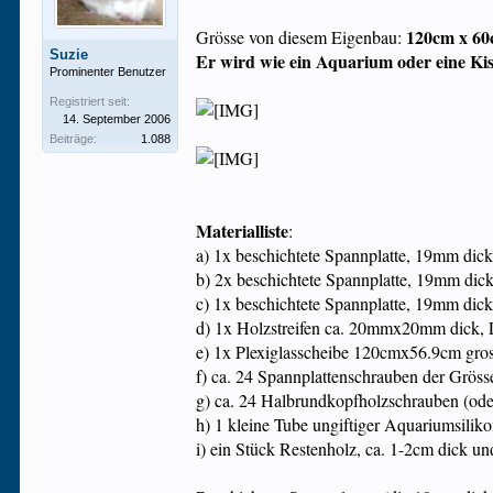
120cm x 60
Grösse von diesem Eigenbau:
Suzie
Er wird wie ein Aquarium oder eine Ki
Prominenter Benutzer
Registriert seit:
14. September 2006
Beiträge:
1.088
Materialliste
:
a) 1x beschichtete Spannplatte, 19mm di
b) 2x beschichtete Spannplatte, 19mm di
c) 1x beschichtete Spannplatte, 19mm d
d) 1x Holzstreifen ca. 20mmx20mm dick,
e) 1x Plexiglasscheibe 120cmx56.9cm gross
f) ca. 24 Spannplattenschrauben der Grö
g) ca. 24 Halbrundkopfholzschrauben (od
h) 1 kleine Tube ungiftiger Aquariumsili
i) ein Stück Restenholz, ca. 1-2cm dick 