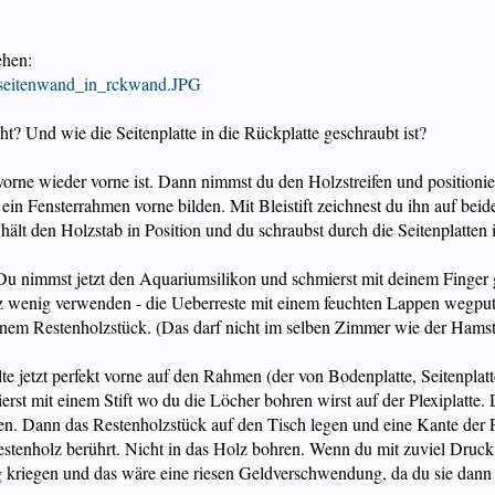
ehen:
11/seitenwand_in_rckwand.JPG
eht? Und wie die Seitenplatte in die Rückplatte geschraubt ist?
vorne wieder vorne ist. Dann nimmst du den Holzstreifen und positionie
o ein Fensterrahmen vorne bilden. Mit Bleistift zeichnest du ihn auf beid
hält den Holzstab in Position und du schraubst durch die Seitenplatten 
ig. Du nimmst jetzt den Aquariumsilikon und schmierst mit deinem Fing
z wenig verwenden - die Ueberreste mit einem feuchten Lappen wegpu
einem Restenholzstück. (Das darf nicht im selben Zimmer wie der Hamst
lte jetzt perfekt vorne auf den Rahmen (der von Bodenplatte, Seitenplat
rst mit einem Stift wo du die Löcher bohren wirst auf der Plexiplatte.
zen. Dann das Restenholzstück auf den Tisch legen und eine Kante der 
Restenholz berührt. Nicht in das Holz bohren. Wenn du mit zuviel Druck
ung kriegen und das wäre eine riesen Geldverschwendung, da du sie dan