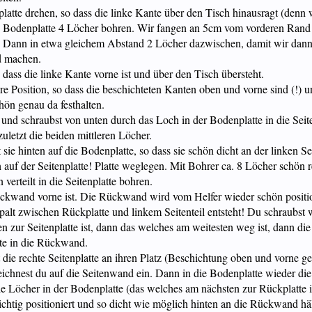
nplatte drehen, so dass die linke Kante über den Tisch hinausragt (denn 
e Bodenplatte 4 Löcher bohren. Wir fangen an 5cm vom vorderen Rand -
. Dann in etwa gleichem Abstand 2 Löcher dazwischen, damit wir dan
nd machen.
o dass die linke Kante vorne ist und über den Tisch übersteht.
 ihre Position, so dass die beschichteten Kanten oben und vorne sind (!)
hön genau da festhalten.
 und schraubst von unten durch das Loch in der Bodenplatte in die Se
uletzt die beiden mittleren Löcher.
 hinten auf die Bodenplatte, so dass sie schön dicht an der linken Seite
 auf der Seitenplatte! Platte weglegen. Mit Bohrer ca. 8 Löcher schön r
verteilt in die Seitenplatte bohren.
ckwand vorne ist. Die Rückwand wird vom Helfer wieder schön positionie
n Spalt zwischen Rückplatte und linkem Seitenteil entsteht! Du schraubs
n zur Seitenplatte ist, dann das welches am weitesten weg ist, dann di
tte in die Rückwand.
die rechte Seitenplatte an ihren Platz (Beschichtung oben und vorne gena
chnest du auf die Seitenwand ein. Dann in die Bodenplatte wieder die 4
e Löcher in der Bodenplatte (das welches am nächsten zur Rückplatte is
e richtig positioniert und so dicht wie möglich hinten an die Rückwand h