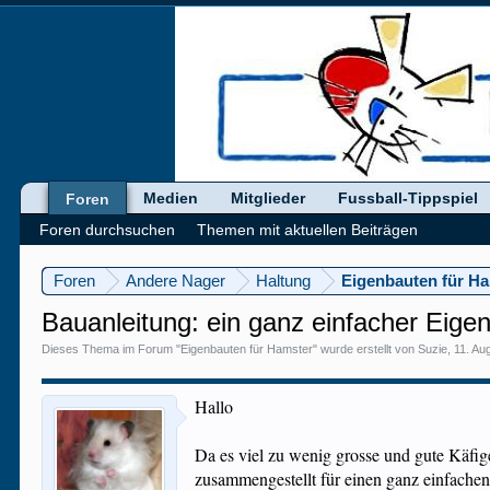
Medien
Mitglieder
Fussball-Tippspiel
Foren
Foren durchsuchen
Themen mit aktuellen Beiträgen
Foren
Andere Nager
Haltung
Eigenbauten für H
Bauanleitung: ein ganz einfacher Eige
Dieses Thema im Forum "
Eigenbauten für Hamster
" wurde erstellt von
Suzie
,
11. Au
Hallo
Da es viel zu wenig grosse und gute Käfige g
zusammengestellt für einen ganz einfachen