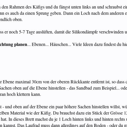
gen den Rahmen des Käfigs und du fängst unten links an und schraubst e
kann es auch da einen Sprung geben. Dann ein Loch nach dem anderen e
endlich oben.
t muss er noch 5-7 Tage auslüften, damit die Silikondämpfe verschwinden
ichtung planen
... Ebenen... Häuschen... Viele Ideen dazu findest du h
der Ebene maximal 30cm von der oberen Rückkante entfernt ist, so dass
Sachen oben auf die Ebene hinstellen - das Sandbad zum Beispiel... od
dran hoch klettern kann.
 - und oben auf der Ebene ein paar höhere Sachen hinstellen willst, wü
selben Material wie der Käfig. Du brauchst dazu ein Stück der Grösse
 hat. In dieses Brett machst du je 1 Loch hinten links und hinten rech
len kannst. Das Laufrad muss dann allerdings auf den Boden - oder du m