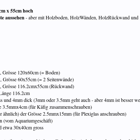
cm x 55cm hoch
ste aussehen
- aber mit Holzboden, HolzWänden, HolzRückwand und mi
ck, Grösse 120x60cm (= Boden)
ck, Grösse 60x55cm (= 2 Seitenwände)
ick, Grösse 116.2cmx55cm (Rückwand)
 Länge 116.2cm
 und 4mm dick (3mm oder 3.5mm geht auch - aber 4mm ist besser weil e
sse 3.5mmx4cm (für Käfig zusammenschrauben)
er ähnlich) der Grösse 2.5mmx15mm (für Plexiglas anschrauben)
kon (vom Aquariumgeschäft)
und etwa 30x40cm gross