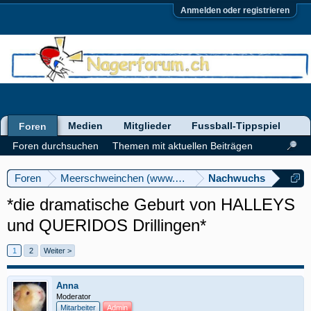
Anmelden oder registrieren
Medien
Mitglieder
Fussball-Tippspiel
Foren
Foren durchsuchen
Themen mit aktuellen Beiträgen
Foren
Meerschweinchen (www.meerschweinforum.ch)
Nachwuchs
*die dramatische Geburt von HALLEYS
und QUERIDOS Drillingen*
1
2
Weiter >
Anna
Moderator
Mitarbeiter
Admin