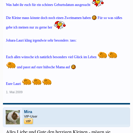
Was habt ihr euch für ein schönes Geburtsdatum ausgesucht
Die Kleine maus könnte doch noch einen Zweitnamen haben
Für so was süßes
gebe ich meinen nur zu gerne her
Johara-Lauri kling irgendwie sehr besonders :tass:
Euch allen wünsche ich natürlich besonders viel Glück im Leben
und passt auf eure hübsche Mama auf
Eure Lauri
1. Mai 2009
Mira
VIP-User
VIP
Alles Liebe und Gute den herzigen Kleinen - mögen sie