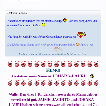
Zitat von Peppels:
↑
Willkommen auf unserer Welt ihr süßen Drillinge
. Ihr seht euch ja echt und
auch der Mama sehr ähnlich
Was habt ihr euch für ein schönes Geburtsdatum ausgesucht
Die Kleine maus könnte doch noch einen Zweitnamen haben
Für so was
süßes gebe ich meinen nur zu gerne her
Klicke in dieses Feld, um es in vollständiger Größe anzuzeigen.
Johara-Lauri kling irgendwie sehr besonders :tass:
Euch allen wünsche ich natürlich besonders viel Glück im Leben
JOHARA-LAURI...
Gestatten: mein Name ist
und passt auf eure hübsche Mama auf
Eure Lauri
@alle: Den drei J-Kinderchen sowie ihrer Mami geht es
soweit recht gut. JAIME, JACINTO und JOHARA-
LAURI haben seit gestern zwar alle zwischen 4 und 7 g