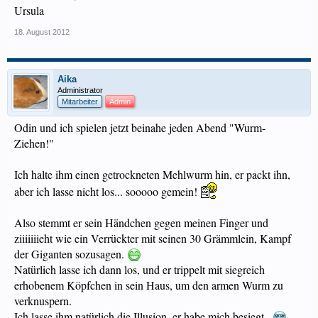
Ursula
18. August 2012
Aika
Administrator
Mitarbeiter
Admin
Odin und ich spielen jetzt beinahe jeden Abend "Wurm-
Ziehen!"
Ich halte ihm einen getrockneten Mehlwurm hin, er packt ihn,
aber ich lasse nicht los... sooooo gemein!
Also stemmt er sein Händchen gegen meinen Finger und
ziiiiiiieht wie ein Verrückter mit seinen 30 Grämmlein, Kampf
der Giganten sozusagen.
Natürlich lasse ich dann los, und er trippelt mit siegreich
erhobenem Köpfchen in sein Haus, um den armen Wurm zu
verknuspern.
Ich lasse ihm natürlich die Illusion, er habe mich besiegt...