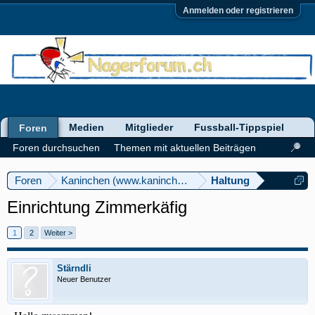
Anmelden oder registrieren
Medien
Mitglieder
Fussball-Tippspiel
Foren
Foren durchsuchen
Themen mit aktuellen Beiträgen
Foren
Kaninchen (www.kaninchenforum.ch)
Haltung
Einrichtung Zimmerkäfig
1
2
Weiter >
Stärndli
Neuer Benutzer