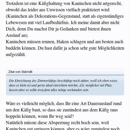
Trotzdem ist eine Käfighaltung von Kaninchen nicht artgerecht,
obwohl das leider aus Unwissen vielfach praktiziert wird
(Kaninchen als Dekorations-Gegenstand, statt als eigenständiges
Lebewesen mit viel Laufbedürfnis. Ich meine damit aber nicht
Dich, denn Du machst Dir ja Gedanken und bietest ihnen
Auslauf an).
Kaninchen müssen rennen, Haken schlagen und am besten auch
buddeln können. Du hast dafür ja schon sehr gute Möglichkeiten
aufgezählt.
Zitat von Stärndli:
Die Einrichtung des Zimmerkäfigs beschäftigt mich daher, weill ich eben weiss
dass es klein ist und gerne ideal einrichten möchte, d.h. möglichst viel Platz
lassen aber es sollte trotzdem alles nötige vorhanden sein.
Wäre es vielleicht möglich, dass Ihr eine Art Dauerauslauf rund
um den Käfig baut, so dass sie zumindest aus dem Käfig raus
hoppeln können, wenn Ihr weg seid?
Natürlich müsste diese Absperrung recht hoch sein, weil
Kaninchen gut springen können, aber es wäre zumindest noch