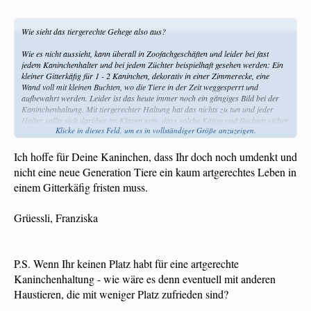
Wie sieht das tiergerechte Gehege also aus?
Wie es nicht aussieht, kann überall in Zoofachgeschäften und leider bei fast
jedem Kaninchenhalter und bei jedem Züchter beispielhaft gesehen werden: Ein
kleiner Gitterkäfig für 1 - 2 Kaninchen, dekorativ in einer Zimmerecke, eine
Wand voll mit kleinen Buchten, wo die Tiere in der Zeit weggesperrt und
aufbewahrt werden. Leider ist das heute immer noch ein gängiges Bild bei der
Kaninchenhaltung. Mit tiergerechter Haltung hat das nichts zu tun und jeder
Halter sollte sich darüber im Klaren sein, dass solche Käfige und Buchten sicher
Klicke in dieses Feld, um es in vollständiger Größe anzuzeigen.
für den Halter praktisch, für aktive und gesunde Kaninchen hingegen eine
absolute Qual sind. Kleine Käfige und Buchten bieten nicht genug Platz, damit
Kaninchen ihr natürliches Verhaltensrepertoire ausleben können. Jedes
Ich hoffe für Deine Kaninchen, dass Ihr doch noch umdenkt und
Kaninchen benötigt seine eigene "Schlafhöhle", also muss ein Käfig genug Platz
nicht eine neue Generation Tiere ein kaum artgerechtes Leben in
bieten, dass die Kaninchen sich gut aus dem Weg gehen, und sich jedes einen
einem Gitterkäfig fristen muss.
eigenen Schlafplatz einrichten können. Zudem sind Kaninchen sehr aktive Tiere
welche viel laufen und hoppeln. Das Gehege muss auch genug Platz bieten, dass
die Kaninchen mindestens einen großen Sprung machen können, ohne gleich am
Grüessli, Franziska
Gitter zu landen. Ebenso müssen getrennte Futterplätze und Toiletten Platz im
Gehege haben. Handelsübliche Gitterkäfige können diese Anforderungen nicht
erfüllen und sollten grundsätzlich nur als Übergangslösung bei der Quarantäne,
oder als Schlafkäfig für Kaninchen, die durchgehend Auslauf haben, zum Einsatz
P.S. Wenn Ihr keinen Platz habt für eine artgerechte
kommen. Ideal wäre es für alle Kaninchen, wenn sie einfach Tag und Nacht frei
in der ganzen Wohnung, oder zumindest in einem eigenen Zimmer,
Kaninchenhaltung - wie wäre es denn eventuell mit anderen
umherhoppeln könnten. Leider ist das nicht immer realisierbar, große
Haustieren, die mit weniger Platz zufrieden sind?
Wohnungsgehege sind eine Alternative für dauerhaften Freilauf.