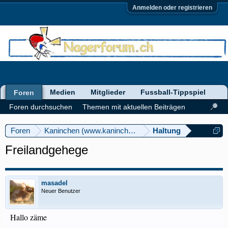
Anmelden oder registrieren
Medien
Mitglieder
Fussball-Tippspiel
Foren
Foren durchsuchen
Themen mit aktuellen Beiträgen
Foren
Kaninchen (www.kaninchenforum.ch)
Haltung
Freilandgehege
masadel
Neuer Benutzer
Hallo zäme