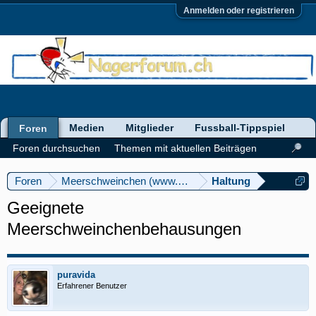
Anmelden oder registrieren
Medien
Mitglieder
Fussball-Tippspiel
Foren
Foren durchsuchen
Themen mit aktuellen Beiträgen
Foren
Meerschweinchen (www.meerschweinforum.ch)
Haltung
Geeignete
Meerschweinchenbehausungen
puravida
Erfahrener Benutzer