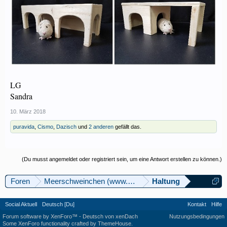
LG
Sandra
10. März 2018
puravida
,
Cismo
,
Dazisch
und
2 anderen
gefällt das.
(Du musst angemeldet oder registriert sein, um eine Antwort erstellen zu können.)
Foren
Meerschweinchen (www.meerschweinforum.ch)
Haltung
Social Aktuell
Deutsch [Du]
Kontakt
Hilfe
Forum software by XenForo™
-
Deutsch von xenDach
Nutzungsbedingungen
Some XenForo functionality crafted by
ThemeHouse
.