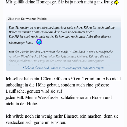
Mir gefällt deine Homepage. Sie ist ja noch nicht ganz fertig
Zitat von Schwarzer Phönix:
Das Terrarium bzw. umgebaute Aquarium steht schon. Könnt ihr euch mal die
Bilder ansehen? Kommen die die Äste auch unbeschwert hoch?
Die HP ist auch noch nicht fertig. Es kommen noch mehr Infos über diverse
Kleinsäuger hinzu
Von der Fläche hat das Terrarium die Maße 1,20m hoch, 35x35 Grundfläche.
An einer Wand (rechts) hängt eine Korkplatte zum klettern. Können die sich
darin festhalten? Die Etage in der Mitte ist mit Sabberlack impregniert.
Unten kommt wahrscheinlich auch noch mindestens eine weitere Etage rein.
Klicke in dieses Feld, um es in vollständiger Größe anzuzeigen.
Hoffe, es gefällt^^
Ich selber habe ein 120cm x40 cm x50 cm Terrarium. Also nicht
LG Phö
unbedingt in die Höhe gebaut, sondern auch eine grössere
Lauffläche, genutzt wird sie auf
jeden Fall. Meine Weissfüssler schlafen eher am Boden und
nicht in der Höhe.
Ich würde noch ein wenig mehr Einstreu rein machen, denn sie
verstecken sich gerne im Einstreu.