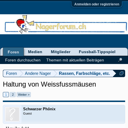
Anmelden oder registrieren
Medien
Mitglieder
Fussball-Tippspiel
Foren
Foren durchsuchen
Themen mit aktuellen Beiträgen
Foren
Andere Nager
Rassen, Farbschläge, etc.
Haltung von Weissfussmäusen
1
2
Weiter >
Schwarzer Phönix
Guest