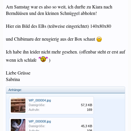
Am Samstag war es also so weit, ich durfte zu Kiara nach
Berndüüsen und den kleinen Schnüggel abholen!
Hier ein Bild des EBs (teilweise eingerichtet) 140x80x80
und Chibimaru der neugierig aus der Box schaut
Ich habe ihn leider nicht mehr gesehen. (offenbar steht er erst auf
wenn ich schlafe
)
Liebe Grüsse
Sabrina
Anhänge:
WP_000004.jpg
Dateigröße:
57,3 KB
Aufrufe:
169
WP_000008.jpg
Dateigröße:
45,3 KB
Aufrufe:
108