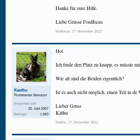
Danke für eure Hilfe.
Liebe Grüsse Fordfocus
fordfocus
,
17. November 2012
Hoi
Ich finde den Platz zu knapp, es müsste mi
Wie alt sind die Beiden eigentlich?
Kaethu
Ist es auch nicht möglich, einen Teil in
Prominenter Benutzer
Registriert seit:
Lieber Gruss
20. Juni 2007
Käthu
Beiträge:
1.063
Kaethu
,
17. November 2012