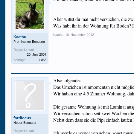
Aber willst du mal nicht versuchen, die z
Was habt ihr in der Wohnung für Boden? Ha
Kaethu
,
18. November 2012
Kaethu
Prominenter Benutzer
Registriert seit:
20. Juni 2007
Beiträge:
1.063
Also folgendes:
Das Umziehen ist nmomentan nicht mögli
Wir haben eine 4.5 Zimmer Wohnung, dah
Die gesamte Wohnung ist mit Laminat ausg
Wir versuchen schon seit zwei Wochen die
fordfocus
Nebst dem dass sie die Pipi einfach laufen 
Neuer Benutzer
Registriert seit:
Ich werde es weiter versuchen, sonst muss