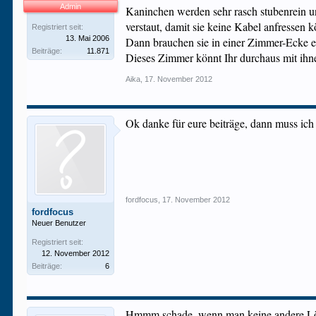
Admin
Kaninchen werden sehr rasch stubenrein und
verstaut, damit sie keine Kabel anfressen 
Registriert seit:
13. Mai 2006
Dann brauchen sie in einer Zimmer-Ecke e
Beiträge:
11.871
Dieses Zimmer könnt Ihr durchaus mit ihnen
Aika
,
17. November 2012
Ok danke für eure beiträge, dann muss ich
fordfocus
,
17. November 2012
fordfocus
Neuer Benutzer
Registriert seit:
12. November 2012
Beiträge:
6
Hmmm schade, wenn man keine andere Lösun