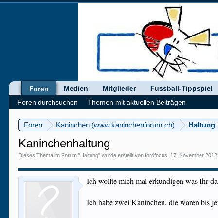
Medien
Mitglieder
Fussball-Tippspiel
Foren
Foren durchsuchen
Themen mit aktuellen Beiträgen
Foren
Kaninchen (www.kaninchenforum.ch)
Haltung
Kaninchenhaltung
Dieses Thema im Forum "
Haltung
" wurde erstellt von
fordfocus
,
17. November 2012
Ich wollte mich mal erkundigen was Ihr da
Ich habe zwei Kaninchen, die waren bis j