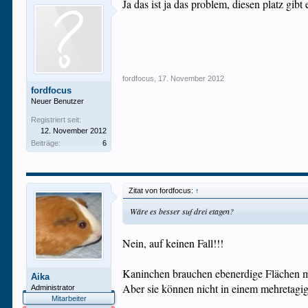
Ja das ist ja das problem, diesen platz gib
fordfocus
,
17. November 2012
fordfocus
Neuer Benutzer
Registriert seit:
12. November 2012
Beiträge:
6
Zitat von fordfocus:
↑
Wäre es besser suf drei etagen?
Nein, auf keinen Fall!!!
Kaninchen brauchen ebenerdige Flächen mi
Aika
Aber sie können nicht in einem mehretagi
Administrator
Mitarbeiter