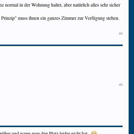
z normal in der Wohnung haltet, aber natürlich alles sehr sicher
m Prinzip" muss ihnen ein ganzes Zimmer zur Verfügung stehen.
#4
#5
über und wenn man den Platz leider nicht hat..