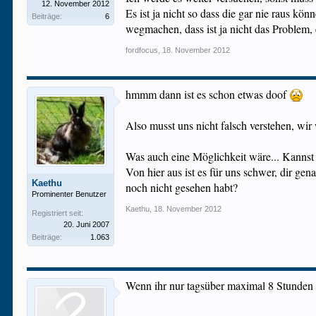
12. November 2012
Es ist ja nicht so dass die gar nie raus k
Beiträge:
6
wegmachen, dass ist ja nicht das Problem, 
fordfocus
,
18. November 2012
hmmm dann ist es schon etwas doof
Also musst uns nicht falsch verstehen, wir 
Was auch eine Möglichkeit wäre... Kannst 
Von hier aus ist es für uns schwer, dir ge
Kaethu
noch nicht gesehen habt?
Prominenter Benutzer
Kaethu
,
18. November 2012
Registriert seit:
20. Juni 2007
Beiträge:
1.063
Wenn ihr nur tagsüber maximal 8 Stunden a