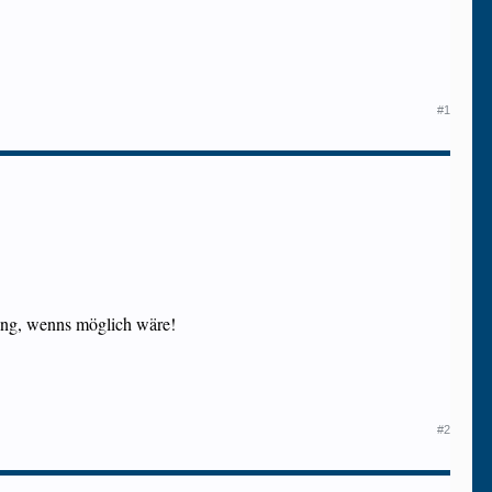
#1
sung, wenns möglich wäre!
#2