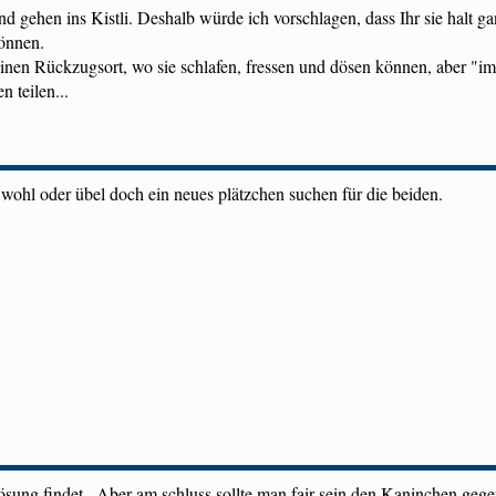
 gehen ins Kistli. Deshalb würde ich vorschlagen, dass Ihr sie halt gan
können.
inen Rückzugsort, wo sie schlafen, fressen und dösen können, aber "i
 teilen...
 wohl oder übel doch ein neues plätzchen suchen für die beiden.
g findet.. Aber am schluss sollte man fair sein den Kaninchen gegen