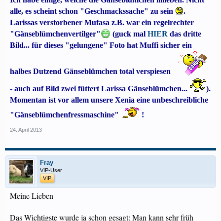
alle, es scheint schon "Geschmackssache" zu sein
.
Larissas verstorbener Mufasa z.B. war ein regelrechter
"Gänseblümchenvertilger"
(guck mal
HIER
das dritte
Bild... für dieses "gelungene" Foto hat Muffi sicher ein
halbes Dutzend Gänseblümchen total verspiesen
- auch auf Bild zwei füttert Larissa Gänseblümchen...
).
Momentan ist vor allem unsere Xenia eine unbeschreibliche
"Gänseblümchenfressmaschine"
!
24. April 2013
Fray
VIP-User
VIP
Meine Lieben
Das Wichtigste wurde ja schon gesagt: Man kann sehr früh