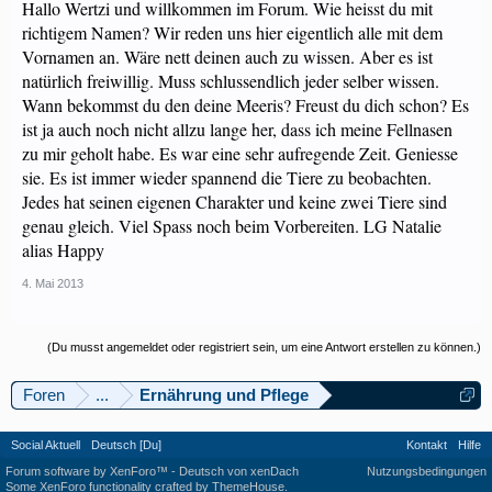
Hallo Wertzi und willkommen im Forum. Wie heisst du mit
richtigem Namen? Wir reden uns hier eigentlich alle mit dem
Vornamen an. Wäre nett deinen auch zu wissen. Aber es ist
natürlich freiwillig. Muss schlussendlich jeder selber wissen.
Wann bekommst du den deine Meeris? Freust du dich schon? Es
ist ja auch noch nicht allzu lange her, dass ich meine Fellnasen
zu mir geholt habe. Es war eine sehr aufregende Zeit. Geniesse
sie. Es ist immer wieder spannend die Tiere zu beobachten.
Jedes hat seinen eigenen Charakter und keine zwei Tiere sind
genau gleich. Viel Spass noch beim Vorbereiten. LG Natalie
alias Happy
4. Mai 2013
(Du musst angemeldet oder registriert sein, um eine Antwort erstellen zu können.)
Foren
...
Ernährung und Pflege
Social Aktuell
Deutsch [Du]
Kontakt
Hilfe
Forum software by XenForo™
-
Deutsch von xenDach
Nutzungsbedingungen
Some XenForo functionality crafted by
ThemeHouse
.