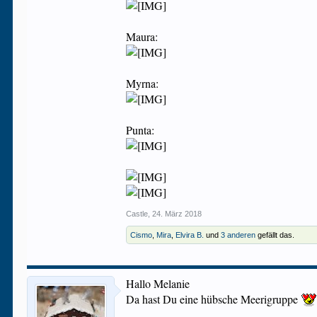
Maura:
Myrna:
Punta:
Castle
,
24. März 2018
Cismo
,
Mira
,
Elvira B.
und
3 anderen
gefällt das.
Hallo Melanie
Da hast Du eine hübsche Meerigruppe