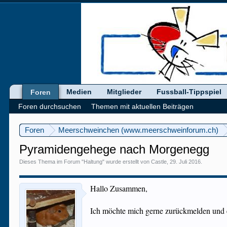
Medien
Mitglieder
Fussball-Tippspiel
Foren
Foren durchsuchen
Themen mit aktuellen Beiträgen
Foren
Meerschweinchen (www.meerschweinforum.ch)
Pyramidengehege nach Morgenegg
Dieses Thema im Forum "
Haltung
" wurde erstellt von
Castle
,
29. Juli 2016
.
Hallo Zusammen,
Ich möchte mich gerne zurückmelden und