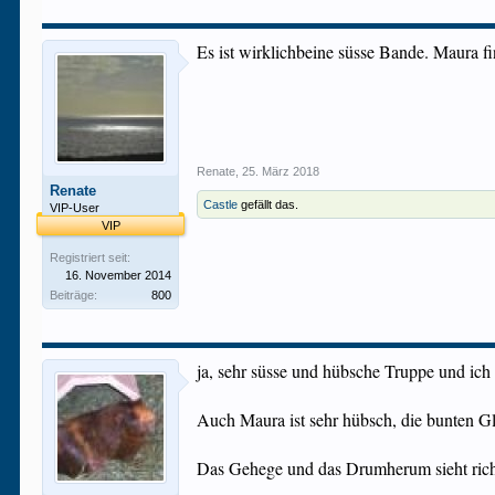
Es ist wirklichbeine süsse Bande. Maura fi
Renate
,
25. März 2018
Renate
Castle
gefällt das.
VIP-User
VIP
Registriert seit:
16. November 2014
Beiträge:
800
ja, sehr süsse und hübsche Truppe und ic
Auch Maura ist sehr hübsch, die bunten 
Das Gehege und das Drumherum sieht richt