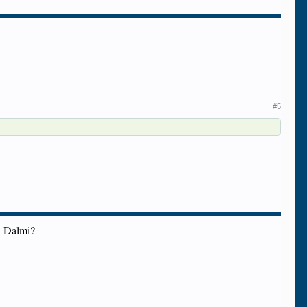
#5
i-Dalmi?