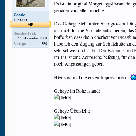
Es ist ein original Morgenegg-Pyramideng
genauer vorstellen möchte.
Castle
VIP-User
Das Gehege steht unter einer grossen Häng
VIP
ich mich für die Variante entschieden, das
Registriert seit:
hoffe fest, dass die Sicherheit vor Fressfe
14. November 2008
habe ich den Zugang zur Schutzhütte an de
Beiträge:
550
sehr schwer und stabil. Der Boden ist mi
im 1/3 ist eine Zeltblache befestigt, für 
noch Anpassungen geben.
Hier sind mal die ersten Impressionen
Gehege im Rohzustand:
Gehege Übersicht: