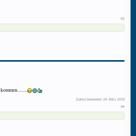
#3
kommen........
Zuletzt bearbeitet:
24. März 2018
#4