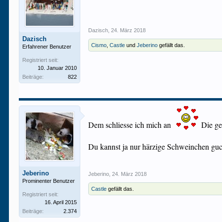
Dazisch
,
24. März 2018
Dazisch
Cismo
,
Castle
und
Jeberino
gefällt das.
Erfahrener Benutzer
Registriert seit:
10. Januar 2010
Beiträge:
822
Dem schliesse ich mich an
Die ge
Du kannst ja nur härzige Schweinchen guck
Jeberino
Jeberino
,
24. März 2018
Prominenter Benutzer
Castle
gefällt das.
Registriert seit:
16. April 2015
Beiträge:
2.374