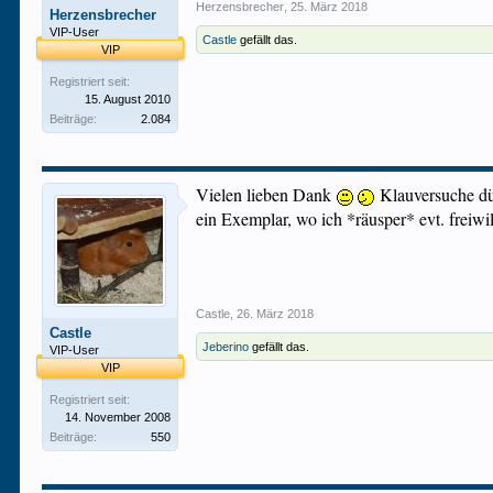
Herzensbrecher
,
25. März 2018
Herzensbrecher
VIP-User
Castle
gefällt das.
VIP
Registriert seit:
15. August 2010
Beiträge:
2.084
Vielen lieben Dank
Klauversuche dü
ein Exemplar, wo ich *räusper* evt. freiw
Castle
,
26. März 2018
Castle
Jeberino
gefällt das.
VIP-User
VIP
Registriert seit:
14. November 2008
Beiträge:
550