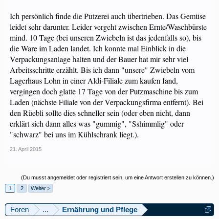
Ich persönlich finde die Putzerei auch übertrieben. Das Gemüse
leidet sehr darunter. Leider vergeht zwischen Ernte/Waschbürste
mind. 10 Tage (bei unseren Zwiebeln ist das jedenfalls so), bis
die Ware im Laden landet. Ich konnte mal Einblick in die
Verpackungsanlage halten und der Bauer hat mir sehr viel
Arbeitsschritte erzählt. Bis ich dann "unsere" Zwiebeln vom
Lagerhaus Lohn in einer Aldi-Filiale zum kaufen fand,
vergingen doch glatte 17 Tage von der Putzmaschine bis zum
Laden (nächste Filiale von der Verpackungsfirma entfernt). Bei
den Rüebli sollte dies schneller sein (oder eben nicht, dann
erklärt sich dann alles was "gummig", "Sshimmlig" oder
"schwarz" bei uns im Kühlschrank liegt.).
21. April 2015
(Du musst angemeldet oder registriert sein, um eine Antwort erstellen zu können.)
1
2
Weiter >
Foren
...
Ernährung und Pflege