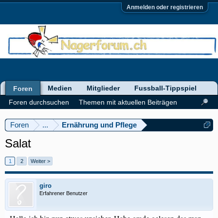
Anmelden oder registrieren
Medien
Mitglieder
Fussball-Tippspiel
Foren
Foren durchsuchen
Themen mit aktuellen Beiträgen
Foren
...
Ernährung und Pflege
Salat
1
2
Weiter >
giro
Erfahrener Benutzer