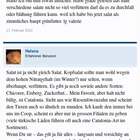
Hallo ich bin nun etwas unsicher. Habe grade gelesen das man
verschiedene salate nicht so viel verfüttern darf da es zu durchfall
oder blähung führen kann. weil ich habe bis jetzt salat als
zimmliches haupt grünfutter. lg valerie
17. Februar 2013
Helena
Erfahrener Benutzer
Salat ist ja nicht gleich Salat. Kopfsalat sollte man wohl wegen
dem hohen Nitratgehalt (im Winter?) nur selten, wenn
überhaupt, verfüttern. Es gibt ja noch soviele andere Sorten:
Chicoree, Eisberg, Zuckerhut... Mein Favorit, aber halt nicht
billig, ist Catalonia. Sieht aus wie Riesenlöwenzahn und scheint
den Tieren auch so ähnlich zu munden. Ich kaufe den immer bei
uns im Coop, scheint es aber nur in grossen Filialen zu geben
(viele türkische Läden führen oft auch eine Catalonia-Art im
Sortiment).
Wenn Du sie – das gilt ja für alles – langsam und vorsichtig an