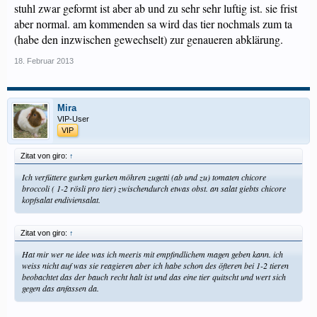
stuhl zwar geformt ist aber ab und zu sehr sehr luftig ist. sie frist
aber normal. am kommenden sa wird das tier nochmals zum ta
(habe den inzwischen gewechselt) zur genaueren abklärung.
18. Februar 2013
Mira
VIP-User
VIP
Zitat von giro:
↑
Ich verfüttere gurken gurken möhren zugetti (ab und zu) tomaten chicore
broccoli ( 1-2 rösli pro tier) zwischendurch etwas obst. an salat giebts chicore
kopfsalat endiviensalat.
Zitat von giro:
↑
Hat mir wer ne idee was ich meeris mit empfindlichem magen geben kann. ich
weiss nicht auf was sie reagieren aber ich habe schon des öfteren bei 1-2 tieren
beobachtet das der bauch recht halt ist und das eine tier quitscht und wert sich
gegen das anfassen da.