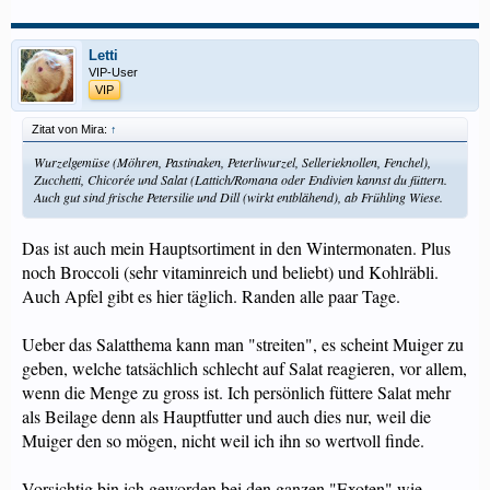
Letti
VIP-User
VIP
Zitat von Mira:
↑
Wurzelgemüse (Möhren, Pastinaken, Peterliwurzel, Sellerieknollen, Fenchel),
Zucchetti, Chicorée und Salat (Lattich/Romana oder Endivien kannst du füttern.
Auch gut sind frische Petersilie und Dill (wirkt entblähend), ab Frühling Wiese.
Das ist auch mein Hauptsortiment in den Wintermonaten. Plus
noch Broccoli (sehr vitaminreich und beliebt) und Kohlräbli.
Auch Apfel gibt es hier täglich. Randen alle paar Tage.
Ueber das Salatthema kann man "streiten", es scheint Muiger zu
geben, welche tatsächlich schlecht auf Salat reagieren, vor allem,
wenn die Menge zu gross ist. Ich persönlich füttere Salat mehr
als Beilage denn als Hauptfutter und auch dies nur, weil die
Muiger den so mögen, nicht weil ich ihn so wertvoll finde.
Vorsichtig bin ich geworden bei den ganzen "Exoten" wie