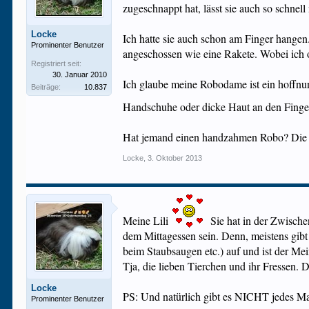
zugeschnappt hat, lässt sie auch so schnel
Locke
Ich hatte sie auch schon am Finger hangen
Prominenter Benutzer
angeschossen wie eine Rakete. Wobei ich of
Registriert seit:
30. Januar 2010
Ich glaube meine Robodame ist ein hoffnun
Beiträge:
10.837
Handschuhe oder dicke Haut an den Fing
Hat jemand einen handzahmen Robo? Die K
Locke
,
3. Oktober 2013
Meine Lili
Sie hat in der Zwische
dem Mittagessen sein. Denn, meistens gibt
beim Staubsaugen etc.) auf und ist der M
Tja, die lieben Tierchen und ihr Fressen. 
Locke
PS: Und natürlich gibt es NICHT jedes Ma
Prominenter Benutzer