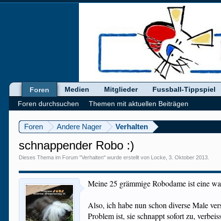
Medien
Mitglieder
Fussball-Tippspiel
Foren
Foren durchsuchen
Themen mit aktuellen Beiträgen
Foren
Andere Nager
Verhalten
schnappender Robo :)
Dieses Thema im Forum "
Verhalten
" wurde erstellt von
Locke
,
3. Oktober 2013
.
Meine 25 grämmige Robodame ist eine wah
Also, ich habe nun schon diverse Male ve
Problem ist, sie schnappt sofort zu, verbeis