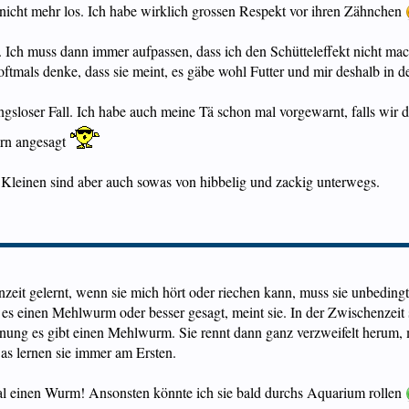
l nicht mehr los. Ich habe wirklich grossen Respekt vor ihren Zähnchen
. Ich muss dann immer aufpassen, dass ich den Schütteleffekt nicht ma
tmals denke, dass sie meint, es gäbe wohl Futter und mir deshalb in de
gsloser Fall. Ich habe auch meine Tä schon mal vorgewarnt, falls wir 
ern angesagt
leinen sind aber auch sowas von hibbelig und zackig unterwegs.
nzeit gelernt, wenn sie mich hört oder riechen kann, muss sie unbeding
 es einen Mehlwurm oder besser gesagt, meint sie. In der Zwischenzeit 
einung es gibt einen Mehlwurm. Sie rennt dann ganz verzweifelt herum
Das lernen sie immer am Ersten.
l einen Wurm! Ansonsten könnte ich sie bald durchs Aquarium rollen