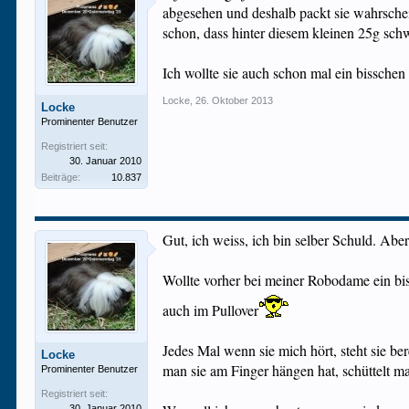
abgesehen und deshalb packt sie wahrschein
schon, dass hinter diesem kleinen 25g sch
Ich wollte sie auch schon mal ein bisschen
Locke
,
26. Oktober 2013
Locke
Prominenter Benutzer
Registriert seit:
30. Januar 2010
Beiträge:
10.837
Gut, ich weiss, ich bin selber Schuld. Abe
Wollte vorher bei meiner Robodame ein biss
auch im Pullover
Jedes Mal wenn sie mich hört, steht sie b
Locke
man sie am Finger hängen hat, schüttelt m
Prominenter Benutzer
Registriert seit:
30. Januar 2010