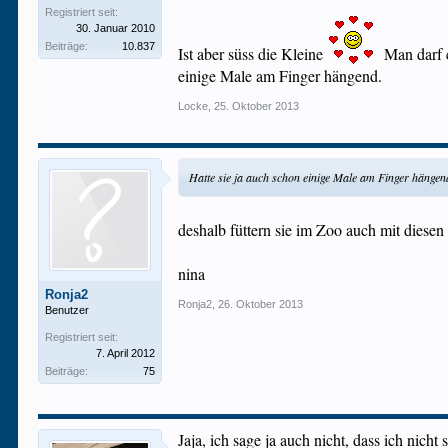
Registriert seit:
30. Januar 2010
Beiträge:
10.837
Ist aber süss die Kleine
Man darf e
einige Male am Finger hängend.
Locke
,
25. Oktober 2013
Hatte sie ja auch schon einige Male am Finger hängen
deshalb füttern sie im Zoo auch mit diesen 
nina
Ronja2
Ronja2
,
26. Oktober 2013
Benutzer
Registriert seit:
7. April 2012
Beiträge:
75
Jaja, ich sage ja auch nicht, dass ich nicht