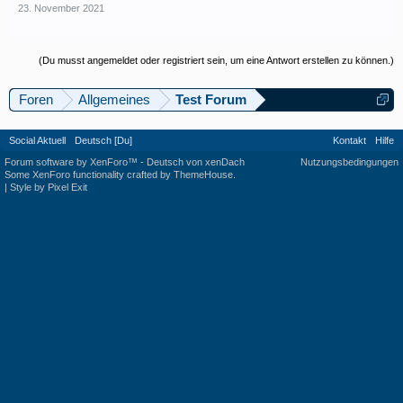
23. November 2021
(Du musst angemeldet oder registriert sein, um eine Antwort erstellen zu können.)
Foren
Allgemeines
Test Forum
Social Aktuell
Deutsch [Du]
Kontakt
Hilfe
Forum software by XenForo™
-
Deutsch von xenDach
Nutzungsbedingungen
Some XenForo functionality crafted by
ThemeHouse
.
|
Style by Pixel Exit