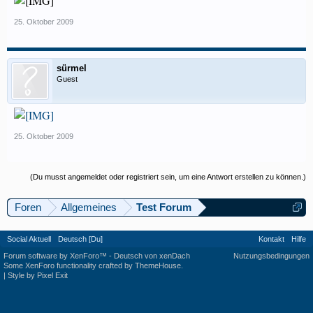
25. Oktober 2009
sürmel
Guest
25. Oktober 2009
(Du musst angemeldet oder registriert sein, um eine Antwort erstellen zu können.)
Foren
Allgemeines
Test Forum
Social Aktuell
Deutsch [Du]
Kontakt
Hilfe
Forum software by XenForo™
-
Deutsch von xenDach
Nutzungsbedingungen
Some XenForo functionality crafted by
ThemeHouse
.
|
Style by Pixel Exit