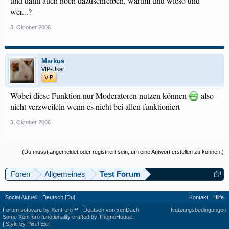
und dann auch noch dazuschreiben, warum und wieso und
wer...?
3. Oktober 2006
Markus
VIP-User
VIP
Wobei diese Funktion nur Moderatoren nutzen können
also
nicht verzweifeln wenn es nicht bei allen funktioniert
3. Oktober 2006
(Du musst angemeldet oder registriert sein, um eine Antwort erstellen zu können.)
Foren
Allgemeines
Test Forum
Social Aktuell
Deutsch [Du]
Kontakt
Hilfe
Forum software by XenForo™
-
Deutsch von xenDach
Nutzungsbedingungen
Some XenForo functionality crafted by
ThemeHouse
.
|
Style by Pixel Exit