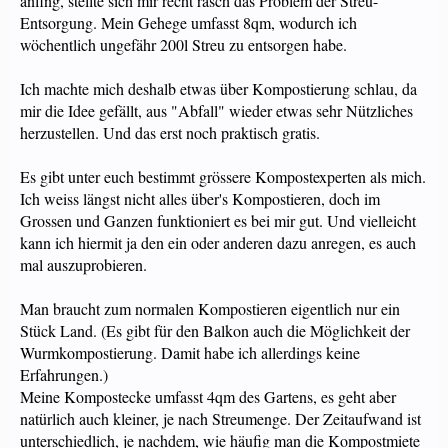
anfing, stellte sich mir recht rasch das Problem der Streu-
Entsorgung. Mein Gehege umfasst 8qm, wodurch ich
wöchentlich ungefähr 200l Streu zu entsorgen habe.
Ich machte mich deshalb etwas über Kompostierung schlau, da
mir die Idee gefällt, aus "Abfall" wieder etwas sehr Nützliches
herzustellen. Und das erst noch praktisch gratis.
Es gibt unter euch bestimmt grössere Kompostexperten als mich.
Ich weiss längst nicht alles über's Kompostieren, doch im
Grossen und Ganzen funktioniert es bei mir gut. Und vielleicht
kann ich hiermit ja den ein oder anderen dazu anregen, es auch
mal auszuprobieren.
Man braucht zum normalen Kompostieren eigentlich nur ein
Stück Land. (Es gibt für den Balkon auch die Möglichkeit der
Wurmkompostierung. Damit habe ich allerdings keine
Erfahrungen.)
Meine Kompostecke umfasst 4qm des Gartens, es geht aber
natürlich auch kleiner, je nach Streumenge. Der Zeitaufwand ist
unterschiedlich, je nachdem, wie häufig man die Kompostmiete