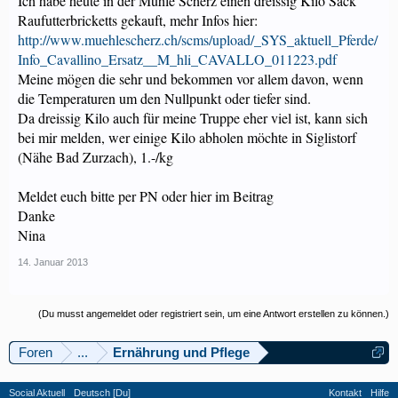
Ich habe heute in der Mühle Scherz einen dreissig Kilo Sack
Raufutterbricketts gekauft, mehr Infos hier:
http://www.muehlescherz.ch/scms/upload/_SYS_aktuell_Pferde/
Info_Cavallino_Ersatz__M_hli_CAVALLO_011223.pdf
Meine mögen die sehr und bekommen vor allem davon, wenn
die Temperaturen um den Nullpunkt oder tiefer sind.
Da dreissig Kilo auch für meine Truppe eher viel ist, kann sich
bei mir melden, wer einige Kilo abholen möchte in Siglistorf
(Nähe Bad Zurzach), 1.-/kg
Meldet euch bitte per PN oder hier im Beitrag
Danke
Nina
14. Januar 2013
(Du musst angemeldet oder registriert sein, um eine Antwort erstellen zu können.)
Foren
...
Ernährung und Pflege
Social Aktuell
Deutsch [Du]
Kontakt
Hilfe