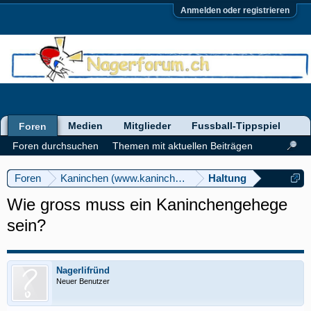
Anmelden oder registrieren
Medien
Mitglieder
Fussball-Tippspiel
Foren
Foren durchsuchen
Themen mit aktuellen Beiträgen
Foren
Kaninchen (www.kaninchenforum.ch)
Haltung
Wie gross muss ein Kaninchengehege
sein?
Nagerlifründ
Neuer Benutzer