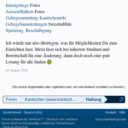
Innengehege
Fotos
Aussen/Balkon
Fotos
Gehegesammlung Kanincheninfo
Gehegebauanleitungen
Sweetrabbits
Spielzeug, Beschäftigung
Ich würde mir also überlegen, was für Möglichkeiten Du zum
Einrichten hast. Meist lässt sich bei näherem Studium und
Bereitschaft für eine Änderung, dann doch noch eine gute
Lösung für alle finden
16. August 2013
(Du musst angemeldet oder registriert sein, um eine Antwort erstellen zu können.)
Foren
Kaninchen (www.kaninchenforum.ch)
Haltung
Social Aktuell
Deutsch [Du]
Kontakt
Hilfe
Forum software by XenForo™
-
Deutsch von xenDach
Nutzungsbedingungen
Some XenForo functionality crafted by
ThemeHouse
.
|
Style by Pixel Exit