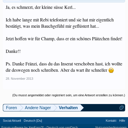
Ja, es schmerzt, der kleine süsse Kerl...
Ich habe lange mit Rebi telefoniert und sie hat mir eigentlich
bestätigt, was mein Bauchgefühl mir geflüstert hat...
Jetzt hoffen wir für Champ, dass er ein schönes Plätzchen findet!
Danke!!
Ps. Danke Fränzi, dass du das Inserat verschoben hast, ich wollte
dir deswegen noch schreiben. Aber da wart ihr schneller
28. November 2013
(Du musst angemeldet oder registriert sein, um eine Antwort erstellen zu können.)
Foren
Andere Nager
Verhalten
Social Aktuell
Deutsch [Du]
Kontakt
Hilfe
Forum software by XenForo™
-
Deutsch von xenDach
Nutzungsbedingungen