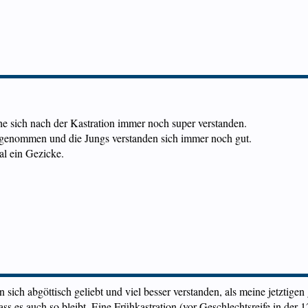
e sich nach der Kastration immer noch super verstanden.
 genommen und die Jungs verstanden sich immer noch gut.
l ein Gezicke.
ich abgöttisch geliebt und viel besser verstanden, als meine jetztigen g
dass es auch so bleibt. Eine Frühkastration (vor Geschlechtsreife in de