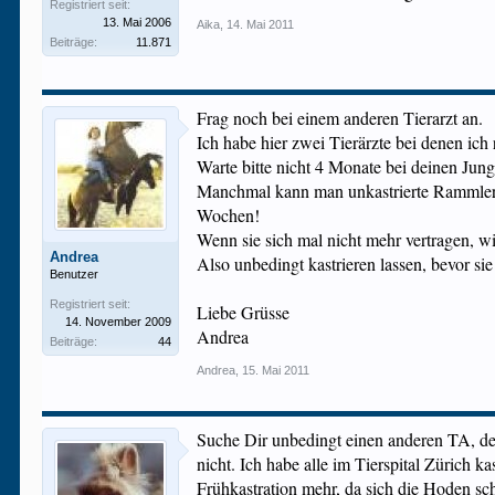
Registriert seit:
13. Mai 2006
Aika
,
14. Mai 2011
Beiträge:
11.871
Frag noch bei einem anderen Tierarzt an.
Ich habe hier zwei Tierärzte bei denen ic
Warte bitte nicht 4 Monate bei deinen Jung
Manchmal kann man unkastrierte Rammler r
Wochen!
Wenn sie sich mal nicht mehr vertragen, wi
Andrea
Also unbedingt kastrieren lassen, bevor s
Benutzer
Registriert seit:
Liebe Grüsse
14. November 2009
Andrea
Beiträge:
44
Andrea
,
15. Mai 2011
Suche Dir unbedingt einen anderen TA, de
nicht. Ich habe alle im Tierspital Zürich 
Frühkastration mehr, da sich die Hoden sch