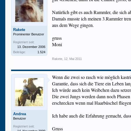
Natürlich gibt es auch Rammler, die sich ab
Damals musste ich meinen 3.Rammler trenne
aus dem Wege gingen.
Rakete
Prominenter Benutzer
gruss
Registriert seit:
Moni
13. Dezember 2006
Beiträge:
1.524
Rakete
,
12. Mai 2011
Wenn die zwei so rasch wie möglich kastri
Garantie, dass sich die Tiere ein Leben l
Ich würde auch kein Weibchen dazu setzen.
Die zwei Jungs werden dann noch Phasen du
erschrecken wenn mal Haarbüschel fliegen,
Andrea
Ich habe auch die Erfahrung gemacht, dass
Benutzer
Registriert seit:
Gruss