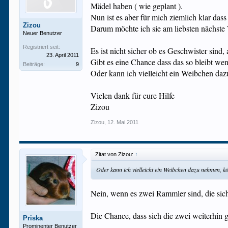
Mädel haben ( wie geplant ).
Nun ist es aber für mich ziemlich klar dass
Zizou
Darum möchte ich sie am liebsten nächste 
Neuer Benutzer
Registriert seit:
Es ist nicht sicher ob es Geschwister sind
23. April 2011
Gibt es eine Chance dass das so bleibt wenn
Beiträge:
9
Oder kann ich vielleicht ein Weibchen daz
Vielen dank für eure Hilfe
Zizou
Zizou
,
12. Mai 2011
Zitat von Zizou:
↑
Oder kann ich vielleicht ein Weibchen dazu nehmen, kö
Nein, wenn es zwei Rammler sind, die sich
Die Chance, dass sich die zwei weiterhin gut
Priska
Prominenter Benutzer