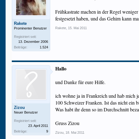
Frühkastrate machen in der Regel weniger
festgesetzt haben, und das Gehirn kann ma
Rakete
Rakete
,
15. Mai 2011
Prominenter Benutzer
Registriert seit:
13. Dezember 2006
Beiträge:
1.524
Hallo
und Danke für eure Hilfe.
ich wohne ja in Frankreich und hab mich j
100 Schweizer Franken. Ist das nicht ein b
Zizou
Was habt ihr denn so im Durchschnitt beza
Neuer Benutzer
Registriert seit:
Gruss Zizou
23. April 2011
Beiträge:
9
Zizou
,
18. Mai 2011