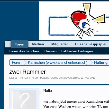
Medien
Mitglieder
Fussball-Tippspiel
Foren
Foren durchsuchen
Themen mit aktuellen Beiträgen
Foren
Kaninchen (www.kaninchenforum.ch)
Haltung
zwei Rammler
Dieses Thema im Forum "
Haltung
" wurde erstellt von
Zizou
,
12. Mai 2011
.
Hallo
wir haben jetzt unsere zwei Kaninchen seit
Vor zwei Wochen waren wir beim TA um zu s