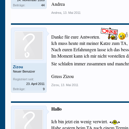
14. November 2009
Andrea
Beiträge:
44
Andrea
,
13. Mai 2011
Danke für eure Antworten.
Ich muss heute mit meiner Katze zum TA, d
Nach euren Erfahrungen lasse ich das bes
Im Moment kann ich mir nicht vorstellen da
Sie schlafen immer zusammen und manchm
Zizou
Neuer Benutzer
Gruss Zizou
Registriert seit:
23. April 2011
Zizou
,
13. Mai 2011
Beiträge:
9
Hallo
Ich bin jetzt ein wenig verwirrt.
Habe gestern beim TA nach einem Termin f