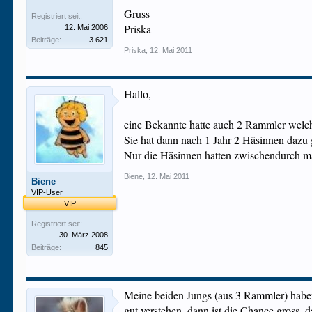
Gruss
Registriert seit:
Priska
12. Mai 2006
Beiträge:
3.621
Priska
,
12. Mai 2011
Hallo,
eine Bekannte hatte auch 2 Rammler welch
Sie hat dann nach 1 Jahr 2 Häsinnen dazu
Nur die Häsinnen hatten zwischendurch ma
Biene
,
12. Mai 2011
Biene
VIP-User
VIP
Registriert seit:
30. März 2008
Beiträge:
845
Meine beiden Jungs (aus 3 Rammler) haben s
gut verstehen, dann ist die Chance gross, 