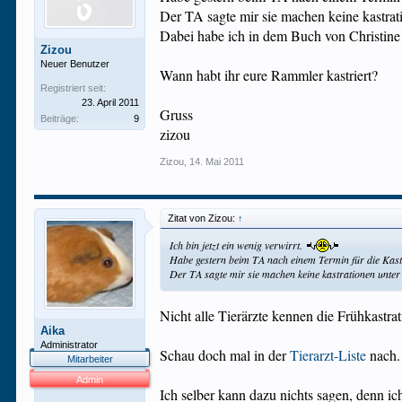
Der TA sagte mir sie machen keine kastrat
Dabei habe ich in dem Buch von Christine 
Zizou
Neuer Benutzer
Wann habt ihr eure Rammler kastriert?
Registriert seit:
23. April 2011
Gruss
Beiträge:
9
zizou
Zizou
,
14. Mai 2011
Zitat von Zizou:
↑
Ich bin jetzt ein wenig verwirrt.
Habe gestern beim TA nach einem Termin für die Kastr
Der TA sagte mir sie machen keine kastrationen unter
Nicht alle Tierärzte kennen die Frühkastrat
Aika
Administrator
Schau doch mal in der
Tierarzt-Liste
nach. 
Mitarbeiter
Admin
Ich selber kann dazu nichts sagen, denn ic