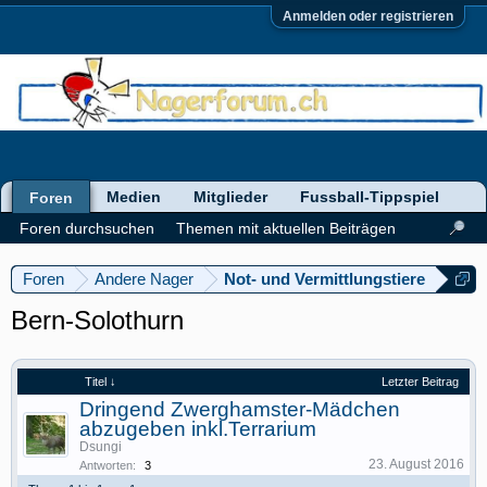
Anmelden oder registrieren
Medien
Mitglieder
Fussball-Tippspiel
Foren
Foren durchsuchen
Themen mit aktuellen Beiträgen
Foren
Andere Nager
Not- und Vermittlungstiere
Bern-Solothurn
Titel ↓
Letzter Beitrag
Dringend Zwerghamster-Mädchen
abzugeben inkl.Terrarium
Dsungi
23. August 2016
Antworten:
3