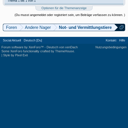
Thema 1 bis 1 von 1
Optionen für die Themenanzeige
(Du musst angemeldet oder registriert sein, um Beiträge verfassen zu können. )
Foren
Andere Nager
Not- und Vermittlungstiere
Social Aktuell
Deutsch [Du]
Kontakt
Hilfe
Forum software by XenForo™
-
Deutsch von xenDach
Nutzungsbedingungen
Some XenForo functionality crafted by
ThemeHouse
.
|
Style by Pixel Exit