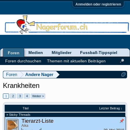
Anmelden oder registrieren
Medien
Mitglieder
Fussball-Tippspiel
Foren
Foren durchsuchen
Themen mit aktuellen Beiträgen
Foren
Andere Nager
Krankheiten
1
2
3
4
Weiter >
Titel
Letzter Beitrag ↓
» Sticky Threads
Tierarzt-Liste
Aika