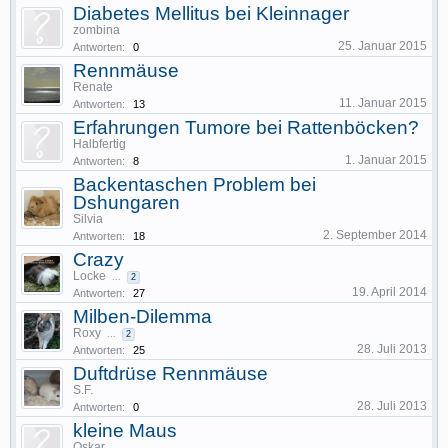
Diabetes Mellitus bei Kleinnager
zombina
25. Januar 2015
Antworten:
0
Rennmäuse
Renate
11. Januar 2015
Antworten:
13
Erfahrungen Tumore bei Rattenböcken?
Halbfertig
1. Januar 2015
Antworten:
8
Backentaschen Problem bei
Dshungaren
Silvia
2. September 2014
Antworten:
18
Crazy
Locke
...
2
19. April 2014
Antworten:
27
Milben-Dilemma
Roxy
...
2
28. Juli 2013
Antworten:
25
Duftdrüse Rennmäuse
S.F.
28. Juli 2013
Antworten:
0
kleine Maus
Oskar