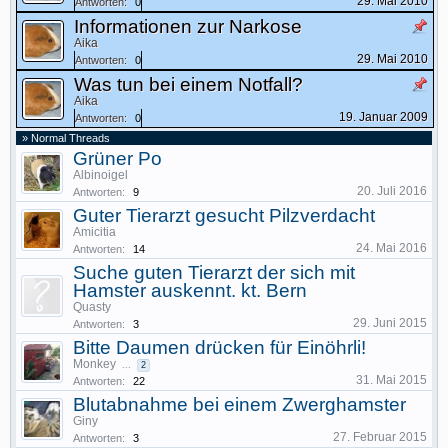
29. Mai 2010
Antworten:
0
Informationen zur Narkose
Aika
29. Mai 2010
Antworten:
0
Was tun bei einem Notfall?
Aika
19. Januar 2009
Antworten:
0
» Normal Threads
Grüner Po
Albinoigel
20. Juli 2016
Antworten:
9
Guter Tierarzt gesucht Pilzverdacht
Amicitia
24. Mai 2016
Antworten:
14
Suche guten Tierarzt der sich mit
Hamster auskennt. kt. Bern
Quasty
29. Juni 2015
Antworten:
3
Bitte Daumen drücken für Einöhrli!
Monkey
...
2
31. Mai 2015
Antworten:
22
Blutabnahme bei einem Zwerghamster
Giny
27. Februar 2015
Antworten:
3