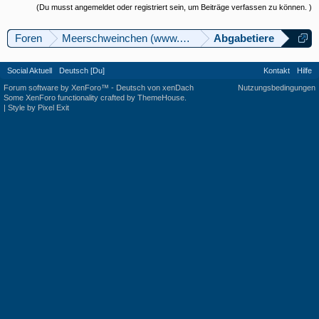
(Du musst angemeldet oder registriert sein, um Beiträge verfassen zu können. )
Foren
Meerschweinchen (www.meerschweinforum.ch)
Abgabetiere
Social Aktuell
Deutsch [Du]
Kontakt
Hilfe
Forum software by XenForo™
-
Deutsch von xenDach
Nutzungsbedingungen
Some XenForo functionality crafted by
ThemeHouse
.
|
Style by Pixel Exit