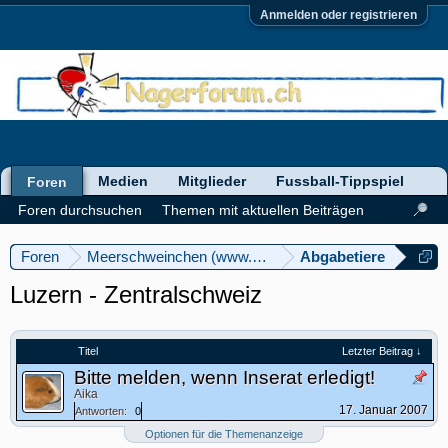
Anmelden oder registrieren
Medien
Mitglieder
Fussball-Tippspiel
Foren
Foren durchsuchen
Themen mit aktuellen Beiträgen
Foren
Meerschweinchen (www.meerschweinforum.ch)
Abgabetiere
Luzern - Zentralschweiz
Titel
Letzter Beitrag ↓
Bitte melden, wenn Inserat erledigt!
Aika
17. Januar 2007
Antworten:
0
Optionen für die Themenanzeige