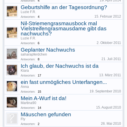
29. April 2014
Antworten:
4
Geburtshilfe an der Tagesordnung?
Luzie F.R.
15. Februar 2012
Antworten:
4
Nil-Striemengrasmausbock mal
Vielstreifengrasmausdame gibt das
nachwuchs?
Luzie F.R.
2. Oktober 2011
Antworten:
6
Geplanter Nachwuchs
saharapferdchen
21. Juli 2011
Antworten:
8
Ich glaub, der Nachwuchs ist da
Kiara
13. März 2011
Antworten:
17
ein fast unmögliches Unterfangen...
Anna
19. September 2010
Antworten:
15
Mein A-Wurf ist da!
Martina90
15. August 2010
Antworten:
14
Mäuschen gefunden
Fly
26. Mai 2010
Antworten:
2