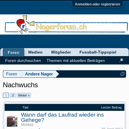
Anmelden oder registrieren
Medien
Mitglieder
Fussball-Tippspiel
Foren
Foren durchsuchen
Themen mit aktuellen Beiträgen
Foren
Andere Nager
Nachwuchs
1
2
Weiter >
Titel
Letzter Beitrag
Wann darf das Laufrad wieder ins
Gehege?
Monkey