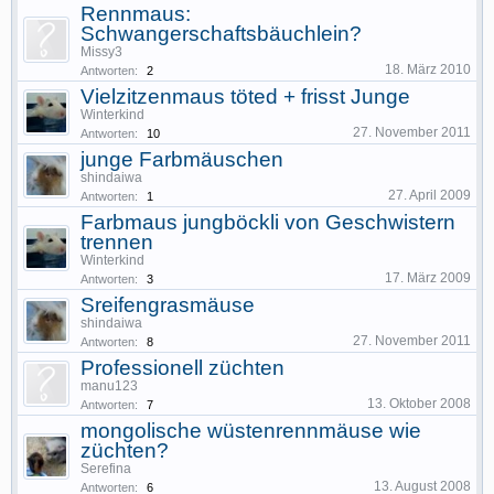
Rennmaus:
Schwangerschaftsbäuchlein?
Missy3
18. März 2010
Antworten:
2
Vielzitzenmaus töted + frisst Junge
Winterkind
27. November 2011
Antworten:
10
junge Farbmäuschen
shindaiwa
27. April 2009
Antworten:
1
Farbmaus jungböckli von Geschwistern
trennen
Winterkind
17. März 2009
Antworten:
3
Sreifengrasmäuse
shindaiwa
27. November 2011
Antworten:
8
Professionell züchten
manu123
13. Oktober 2008
Antworten:
7
mongolische wüstenrennmäuse wie
züchten?
Serefina
13. August 2008
Antworten:
6